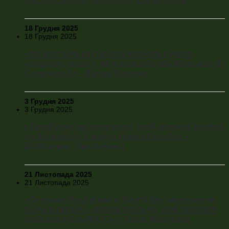
18 Грудня 2025
18 Грудня 2025
«Ми постійно крутимося навколо пунктів
«мирного плану», які є середнім між Мінськом-3 і
Судетами-2» – Віктор Шлінчак
3 Грудня 2025
3 Грудня 2025
«Такий удар по енергетиці, який зазнала Україна,
не витримала б жодна країна Європи» –
Володимир Омельченко
21 Листопада 2025
21 Листопада 2025
«Операція Росії в країні Балтії без завершення
війни в Україні – цілком реальна, щоб показати
недієздатність НАТО» – Тарас Жовтенко