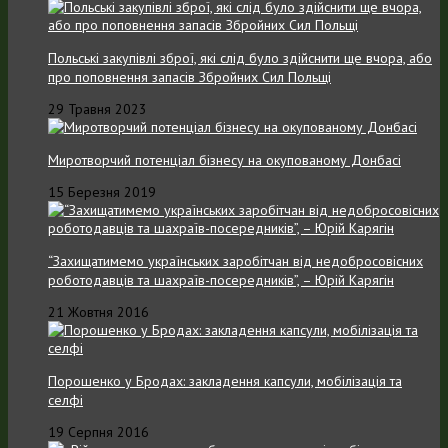
Польські закупівлі зброї, які слід було здійснити ще вчора, або
про поповнення запасів Збройних Cил Польщі
29 Травня 2023
Миротворчий потенціал бізнесу на окупованому Донбасі
15 Березня 2019
“Захищатимемо українських заробітчан від недобросовісних
роботодавців та шахраїв-посередників”, – Юрій Карягін
21 Жовтня 2016
Порошенко у Бродах: закладення капсули, мобілізація та
селфі
19 Серпня 2016