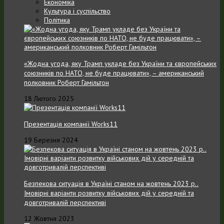
Економіка
Культура і суспільство
Політика
«Жодна угода, яку Трамп укладе без України та європейських
союзників по НАТО, не буде працювати», – американський
полковник Роберт Гамільтон
18 Лютого 2025
Презентація компанії Works11
19 Березня 2024
Безпекова ситуація в Україні станом на жовтень 2023 р..
Імовірні варіанти розвитку військових дій у середній та
довготривалій перспективі
12 Жовтня 2023