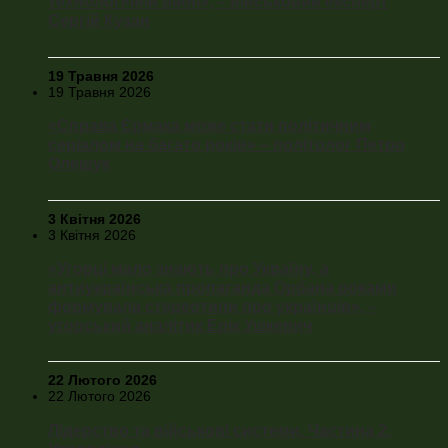
технологічній війні», – військовий експерт
Сергій Кузан
19 Травня 2026
19 Травня 2026
«Справа Єрмака може стати політичним
серіалом на багато років» – політолог Петро
Олещук
3 Квітня 2026
3 Квітня 2026
«Угорці мало знають про Україну, а
антиукраїнська пропаганда Орбана роками
формувала стереотипи про українців», –
угорський аналітик Ерік Ушкевич
22 Лютого 2026
22 Лютого 2026
Лідерство та військові системи. Частина 2.