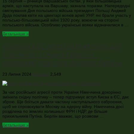
15 серпня – річниця Варшавської битви, у якій більшовицька
армія, що наступала на Варшаву, зазнала поразки. Напередодні
святкування Дня польського війська президент Польщі Анджей
Дуда поклав квіти на цвинтарі вояків армії УНР, які брали участь у
польсько-більшовицькій війні 1920 року, воюючи на стороні
польського війська. Особливо українські вояки відзначилися в …
Детальніше »
«Україна в ЄС потрібна Німеччині для
стабільності Східної Європи» –
німецький політолог Андреас Умланд
23 Липня 2024
Інтерв’ю
2,549
За час російської агресії проти України Німеччина докорінно
змінила східну політику – тепер підтримує вступ Києва в ЄС, дає
зброю. Ще боїться давати частину наступального озброєння,
щоб не спровокувати Москву на ядерну війну. Німеччина досі
розділена по землях колишньої ФРН і НДР, де більше
прихильників Путіна. Берлін вважає, що розмови …
Детальніше »