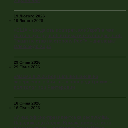
Управління
19 Лютого 2026
19 Лютого 2026
«США «продають повітря», але Україна має
грати в цю гру, щоб втримати їх в процесі, щоб
Трамп не став на сторону Росії», – дипломат
Олександр Хара
29 Січня 2026
29 Січня 2026
«Маємо в 2026 році більше шансів на
завершення війни, ніж у попередні роки», –
політолог Ігор Рейтерович
16 Січня 2026
16 Січня 2026
«У нас офісно-президентська республіка.
Парадокс, що Андрія Єрмака немає, а його
система живе» – політолог Євген Магда