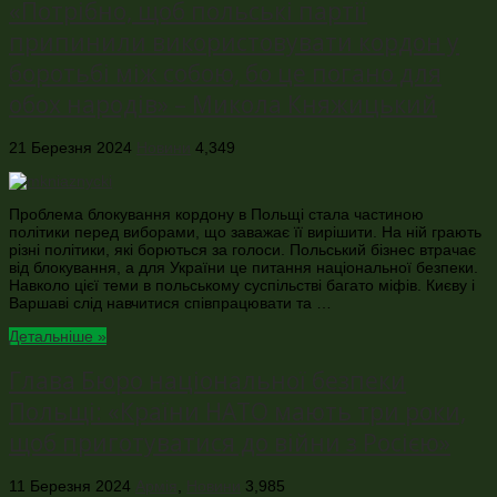
«Потрібно, щоб польські партії
припинили використовувати кордон у
боротьбі між собою, бо це погано для
обох народів» – Микола Княжицький
21 Березня 2024
Новини
4,349
Проблема блокування кордону в Польщі стала частиною
політики перед виборами, що заважає її вирішити. На ній грають
різні політики, які борються за голоси. Польський бізнес втрачає
від блокування, а для України це питання національної безпеки.
Навколо цієї теми в польському суспільстві багато міфів. Києву і
Варшаві слід навчитися співпрацювати та …
Детальніше »
Глава Бюро національної безпеки
Польщі: «Країни НАТО мають три роки,
щоб приготуватися до війни з Росією»
11 Березня 2024
Армія
,
Новини
3,985