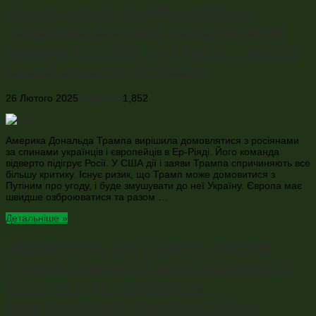
«Без мирної угоди війна в Україні
триватиме, але надія на припинення
бойових дій у 2025 році досі є», – Atlantic
Council аналітик Даг Клейн
26 Лютого 2025
Інтерв’ю
1,852
Америка Дональда Трампа вирішила домовлятися з росіянами
за спинами українців і європейців в Ер-Ріяді. Його команда
відверто підігрує Росії. У США дії і заяви Трампа спричиняють все
більшу критику. Існує ризик, що Трамп може домовитися з
Путіним про угоду, і буде змушувати до неї Україну. Європа має
швидше озброюватися та разом …
Детальніше »
«Жодна угода, яку Трамп укладе без
України та європейських союзників по
НАТО, не буде працювати», –
американський полковник Роберт