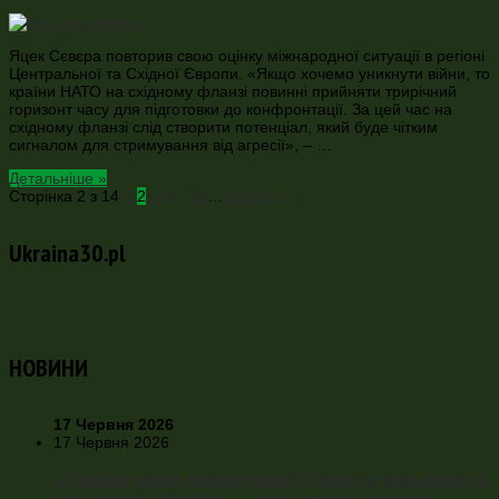
Яцек Сєвєра повторив свою оцінку міжнародної ситуації в регіоні
Центральної та Східної Європи. «Якщо хочемо уникнути війни, то
країни НАТО на східному фланзі повинні прийняти трирічний
горизонт часу для підготовки до конфронтації. За цей час на
східному фланзі слід створити потенціал, який буде чітким
сигналом для стримування від агресії», – …
Детальніше »
Сторінка 2 з 14
«
1
2
3
4
5
»
10
...
Останнє »
Ukraina30.pl
НОВИНИ
17 Червня 2026
17 Червня 2026
«Україна зараз випереджає Росію на два кроки в