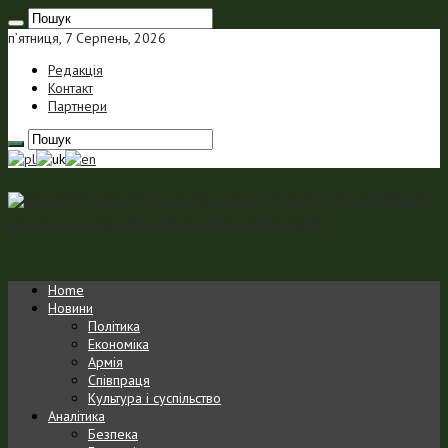
п’ятниця, 7 Серпень, 2026
Редакція
Контакт
Партнери
Польсько-український портал Portal Polsko-Ukraiński jest
portalem internetowym o charakterze analityczno-informacyjnym
Home
Новини
Політика
Економіка
Армія
Співпраця
Культура і суспільство
Аналітика
Безпека