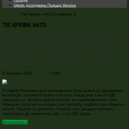
Центр досліджень Польща-Україна
Головна
/
Тег Архіви: НАТО
(сторінка 2)
ТЕГ АРХІВИ:
НАТО
«Щоб компенсувати військову підтримку
США Україні, Європі слід використати
заморожені активи росіян», – Сюзан
Воршех
5 Березня 2025
Інтерв’ю
1,590
У східній Німеччині досі залишається брак довіри до державних
інституцій, політичної освіти і тяглість спадщини з часів НДР,
через що ця частина країни голосує за недемократичні сили.
Німецьке суспільство розуміє про потребу подбати про оборону
країни, Європи та допомогу України, але занадто повільно
переходить до практичних дій, хоча ХДС щодо …
Детальніше »