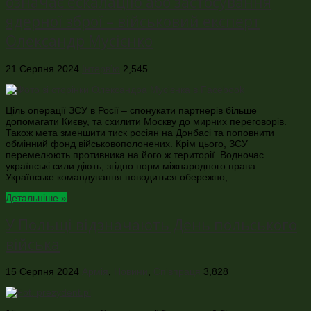
означає ескалацію або застосування
ядерної зброї – військовий експерт
Олександр Мусієнко
21 Серпня 2024
Інтерв’ю
2,545
Ціль операції ЗСУ в Росії – спонукати партнерів більше
допомагати Києву, та схилити Москву до мирних переговорів.
Також мета зменшити тиск росіян на Донбасі та поповнити
обмінний фонд військовополонених. Крім цього, ЗСУ
перемелюють противника на його ж території. Водночас
українські сили діють, згідно норм міжнародного права.
Українське командування поводиться обережно, …
Детальніше »
У Польщі відзначають День польського
війська
15 Серпня 2024
Армія
,
Новини
,
Співпраця
3,828