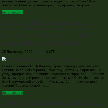
автора. Інтелектуальні права захищені Богом та 9 на 19 мм
оберегом. Війна – це велика річ для держави, Це грунт …
Детальніше »
«В усіх сторін є бажання завершити
війну. Трамп може укласти угоду з
Путіним за спиною України» – аналітик
Atlantic Council Пітер Дікінсон
25 Листопада 2024
Новини
2,675
Новий президент США Дональд Трамп спробує домовитися з
Путіним за спиною України, і буде змушувати Київ пристати на
угоду, пригрозивши припинити постачання зброї. Країни Європи
не зможуть дати Україні стільки зброї, скільки США, бо не мають
її,як і потужностей виробити. Мир може бути на чотири роки
каденції Трампа.На цей час …
Детальніше »
Україна зруйнувала міф, що війна в Росії