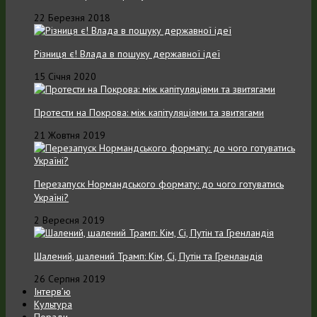
22 Березня 2018
Різниця є! Влада в пошуку державної ідеї
15 Січня 2020
Протести на Покрова: між капітуляціями та звитягами
21 Жовтня 2019
Перезапуск Нормандського формату: до чого готуватись
Україні?
2 Вересня 2019
Шалений, шалений Трамп: Кім, Сі, Путін та Гренландія
26 Серпня 2019
Інтерв’ю
Культура
Поради