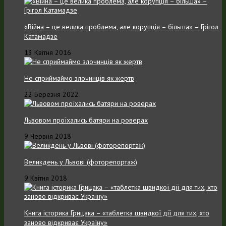
«Війна – це велика проблема, але корупція – більша» – Грігол
Катамадзе
13 Квітня 2016
Не сприймаймо злочинців як жертв
22 Березня 2022
Львовом проїхались батяри на роверах
9 Червня 2018
Великдень у Львові (фоторепортаж)
9 Квітня 2018
Книга історика Грицака – «таблетка швидкої дії для тих, хто
заново відкриває Україну»