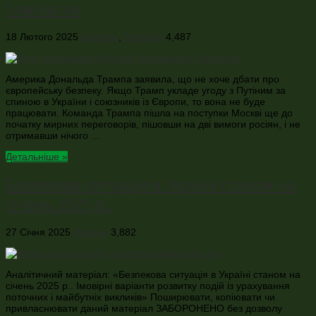
Гамільтон
18 Лютого 2025
Безпека
,
Інтерв’ю
4,487
Америка Дональда Трампа заявила, що не хоче дбати про
європейську безпеку. Якщо Трамп укладе угоду з Путіним за
спиною в України і союзників із Європи, то вона не буде
працювати. Команда Трампа пішла на поступки Москві ще до
початку мирних переговорів, пішовши на дві вимоги росіян, і не
отримавши нічого …
Детальніше »
Безпекова ситуація в Україні станом на
січень 2025 р..
27 Січня 2025
Новини
3,882
Аналітичний матеріал: «Безпекова ситуація в Україні станом на
січень 2025 р.. Імовірні варіанти розвитку подій із урахування
поточних і майбутніх викликів» Поширювати, копіювати чи
привласнювати даний матеріал ЗАБОРОНЕНО без дозволу