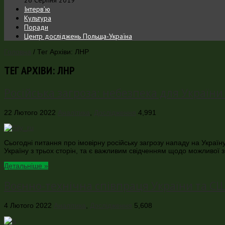
Інтерв’ю
Культура
Поради
Центр досліджень Польща-Україна
Головна
/
Тег Архіви: ЛНР
ТЕГ АРХІВИ:
ЛНР
Російська загроза: небезпека для України 
22 Лютого 2022
Аналітика
,
Дослідження
4,991
Cьогодні питання про імовірну російську загрозу нападу на Україну,
Україну з трьох сторін, та є важливим свідченням щодо можливої з
Детальніше »
Воєнно-технічна співпраця України та С
4 Лютого 2022
Аналітика
,
Дослідження
5,608