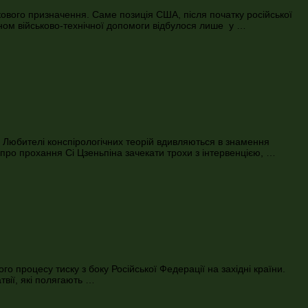
ькового призначення. Саме позиція США, після початку російської
ном військово-технічної допомоги відбулося лише у …
о Любителі конспірологічних теорій вдивляються в знамення
 про прохання Сі Цзеньпіна зачекати трохи з інтервенцією, …
 процесу тиску з боку Російської Федерації на західні країни.
твії, які полягають …