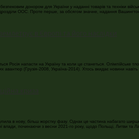
 безпековим донором для України у наданні товарів та техніки війс
ідрозділи ООС. Проте перше, за обсягом значне, надання Вашингто
емлетрус в Європі та його наслідки
ся Росія напасти на Україну та коли це станеться. Олімпійське тл
их авантюр (Грузія-2008, Україна-2014). Хтось вкидає новини навіть
аційна криза
пила в нову, більш жорстку фазу. Однак це частина набагато ширшого
ої влади, починаючи з весни 2021-го року, щодо Польщі, Литви та Ла