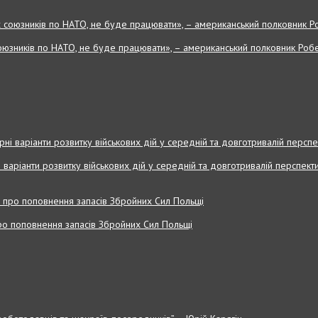
оюзників по НАТО, не буде працювати», – американський полковник Робе
і варіанти розвитку військових дій у середній та довготривалій перспекти
 про поповнення запасів Збройних Cил Польщі