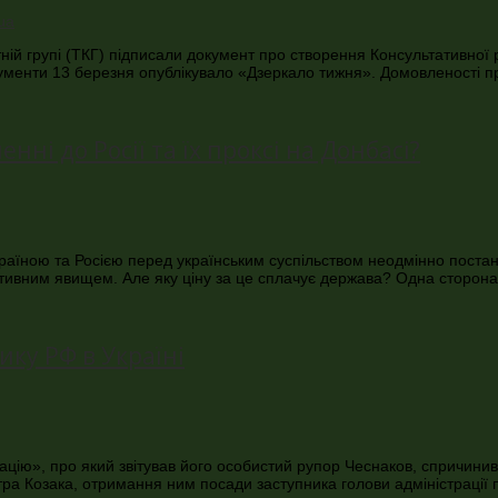
ій групі (ТКГ) підписали документ про створення Консультативної ра
Документи 13 березня опублікувало «Дзеркало тижня». Домовленост
нні до Росії та їх проксі на Донбасі?
країною та Росією перед українським суспільством неодмінно поста
зитивним явищем. Але яку ціну за це сплачує держава? Одна сторон
ику РФ в Україні
цію», про який звітував його особистий рупор Чеснаков, спричинив
тра Козака, отримання ним посади заступника голови адміністрації 