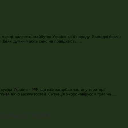
 місяці залежить майбутнє України та її народу. Сьогодні безліч
у. Деякі думки мають сенс на правдивість, …
сусіда України – РФ, що вже загарбав частину території
ятливе вікно можливостей. Ситуація з коронавірусом грає на …
російських умовах