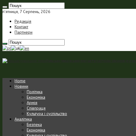
п’ятниця, 7 Серпень, 2026
Редакція
Контакт
Партнери
Польсько-український портал Portal Polsko-Ukraiński jest p
Home
Новини
Політика
Економіка
Армія
Співпраця
Культура і суспільство
Аналітика
Безпека
Економіка
Культура і суспільство