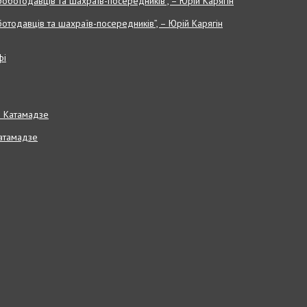
отодавців та шахраїв-посередників”, – Юрій Карягін
Катамадзе