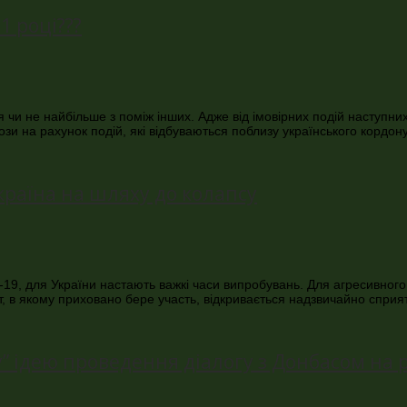
1 році???
я чи не найбільше з поміж інших. Адже від імовірних подій наступних
ози на рахунок подій, які відбуваються поблизу українського кордон
країна на шляху до колапсу
19, для України настають важкі часи випробувань. Для агресивного 
кт, в якому приховано бере участь, відкривається надзвичайно спри
” ідею проведення діалогу з Донбасом на 