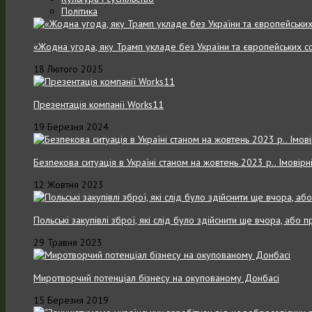
Політика
«Жодна угода, яку Трамп укладе без України та європейських с
18 Лютого 2025
Презентація компанії Works11
19 Березня 2024
Безпекова ситуація в Україні станом на жовтень 2023 р.. Імовірн
12 Жовтня 2023
Польські закупівлі зброї, які слід було здійснити ще вчора, або
29 Травня 2023
Миротворчий потенціал бізнесу на окупованому Донбасі
15 Березня 2019