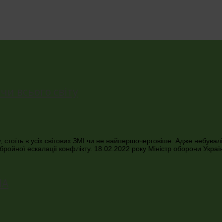
чи всього світу
 стоїть в усіх світових ЗМІ чи не найпершочерговіше. Адже небувалі 
бройної ескалації конфлікту. 18.02.2022 року Міністр оборони Украї
ША