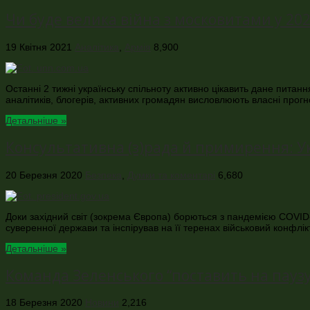
Чи буде велика війна з московитами у 202
19 Квітня 2021
Аналітика
,
Армія
8,900
Останні 2 тижні українську спільноту активно цікавить дане питанн
аналітиків, блогерів, активних громадян висловлюють власні прогн
Детальніше »
Консультативна (з)рада й примирення: У
20 Березня 2020
Безпека
,
Думки та коментарі
6,680
Доки західний світ (зокрема Європа) борються з пандемією COVID-
суверенної держави та інспірував на її теренах військовий конфлі
Детальніше »
Команда Зеленського “поставить на паузу
18 Березня 2020
Новини
2,216