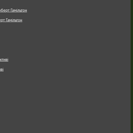
рт Гамільтон
ві