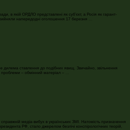
ди, в якій ОРДЛО представлені як суб’єкт, а Росія як гарант-
і прийняли напередодні оголошення 17 березня …
не дилема ставлення до подібних явищ. Звичайно, звільнення
а проблеми – обмінний матеріал – …
 справжній медіа-вибух в українських ЗМІ. Натомість призначення
президента РФ, стало джерелом безлічі конспірологічних теорій,