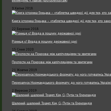
Великдень у Львові (фоторепортаж)
9 Квітня 2018
Книга історика Грицака – «таблетка швидкої дії для тих, хто зан
22 Березня 2018
Різниця є! Влада в пошуку державної ідеї
15 Січня 2020
Протести на Покрова: між капітуляціями та звитягами
21 Жовтня 2019
Перезапуск Нормандського формату: до чого готуватись Україні
2 Вересня 2019
Шалений, шалений Трамп: Кім, Сі, Путін та Гренландія
26 Серпня 2019