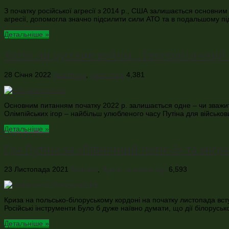
З початку російської агресії з 2014 р., США залишається основним
агресії, допомогла значно підсилити сили АТО та в подальшому п
Детальніше »
Хотят ли русские войны… Геополітичний з
28 Січня 2022
Аналітика
,
Коментарі
4,381
Основним питанням початку 2022 р. залишається одне – чи зважить
Олімпійських ігор – найбільш улюбленого часу Путіна для військов
Детальніше »
Гра Путіна за «Північний потік-2» та мігр
23 Листопада 2021
Безпека
,
Думки та коментарі
6,593
Криза на польсько-білоруському кордоні на початку листопада всту
Російські інструменти Було б дуже наївно думати, що дії білоруськ
Детальніше »