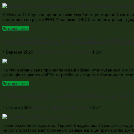
У Мінську 11 березня представники України в тристоронній контактн
спостерігач на рівні з ФРН, Францією і ОБСЄ, а не як агресор. 
Детальніше »
Чи готова Україна до деескалації у відноше
4 Березня 2020
Безпека
,
Думки та коментарі
4,394
На тлі чергових заяв про заплановані обміни утримуваними між У
українців з підвалів «МГБ» та російських тюрем є бажаним та по
Детальніше »
Зміна кураторів: як вплине Козак на політ
4 Лютого 2020
Безпека
,
Думки та коментарі
2,357
Похід беззмінного куратора України Владислава Суркова «в медита
на роль куратора відстороненого раніше від віце-прем’єрства Дми