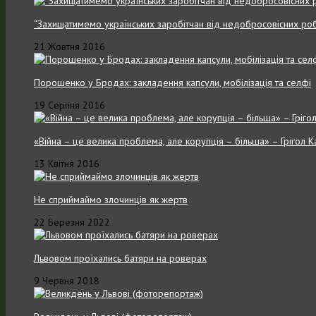
“Захищатимемо українських заробітчан від недобросовісних роб
21 Жовтня 2016
Порошенко у Бродах: закладення капсули, мобілізація та селфі
19 Серпня 2016
«Війна – це велика проблема, але корупція – більша» – Грігол 
13 Квітня 2016
Не сприймаймо злочинців як жертв
22 Березня 2022
Львовом проїхались батяри на роверах
9 Червня 2018