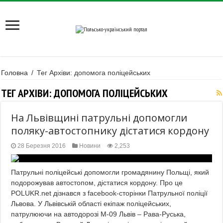
Головна
/
Тег Архіви: допомога поліцейських
ТЕГ АРХІВИ:
ДОПОМОГА ПОЛІЦЕЙСЬКИХ
На Львівщині патрульні допомогли
поляку-автостопнику дістатися кордону
28 Березня 2016
Новини
2,253
Патрульні поліцейські допомогли громадянину Польщі, який
подорожував автостопом, дістатися кордону. Про це
POLUKR.net дізнався з facebook-сторінки Патрульної поліції
Львова. У Львівській області екіпаж поліцейських,
патрулюючи на автодорозі М-09 Львів – Рава-Руська,