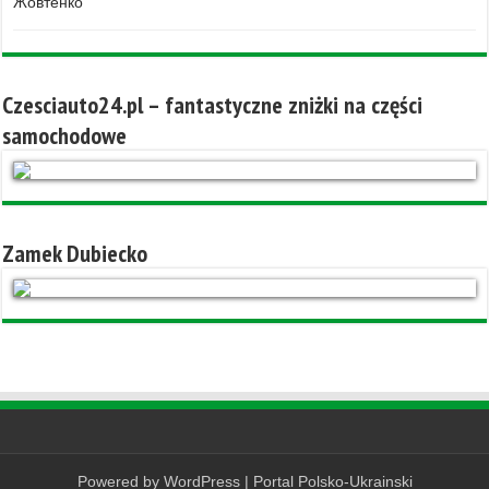
Жовтенко
Czesciauto24.pl – fantastyczne zniżki na części
samochodowe
Zamek Dubiecko
Powered by
WordPress
|
Portal Polsko-Ukrainski