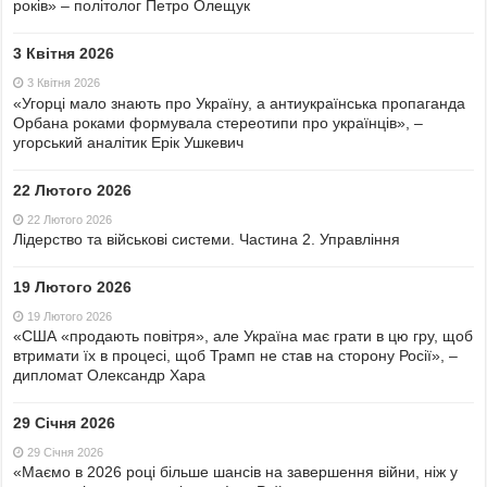
років» – політолог Петро Олещук
3 Квітня 2026
3 Квітня 2026
«Угорці мало знають про Україну, а антиукраїнська пропаганда
Орбана роками формувала стереотипи про українців», –
угорський аналітик Ерік Ушкевич
22 Лютого 2026
22 Лютого 2026
Лідерство та військові системи. Частина 2. Управління
19 Лютого 2026
19 Лютого 2026
«США «продають повітря», але Україна має грати в цю гру, щоб
втримати їх в процесі, щоб Трамп не став на сторону Росії», –
дипломат Олександр Хара
29 Січня 2026
29 Січня 2026
«Маємо в 2026 році більше шансів на завершення війни, ніж у