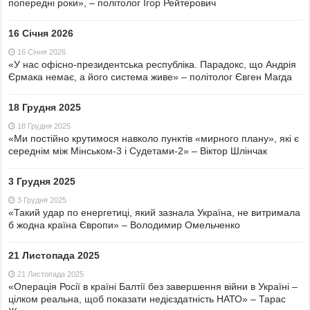
попередні роки», – політолог Ігор Рейтерович
16 Січня 2026
16 Січня 2026
«У нас офісно-президентська республіка. Парадокс, що Андрія
Єрмака немає, а його система живе» – політолог Євген Магда
18 Грудня 2025
18 Грудня 2025
«Ми постійно крутимося навколо пунктів «мирного плану», які є
середнім між Мінськом-3 і Судетами-2» – Віктор Шлінчак
3 Грудня 2025
3 Грудня 2025
«Такий удар по енергетиці, який зазнала Україна, не витримала
б жодна країна Європи» – Володимир Омельченко
21 Листопада 2025
21 Листопада 2025
«Операція Росії в країні Балтії без завершення війни в Україні –
цілком реальна, щоб показати недієздатність НАТО» – Тарас