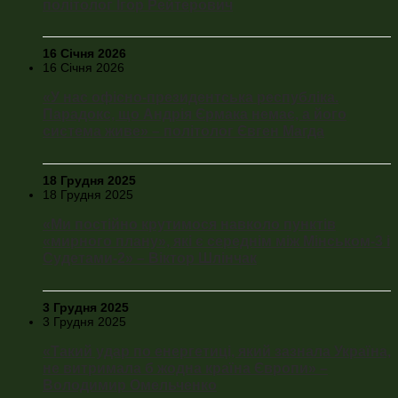
політолог Ігор Рейтерович
16 Січня 2026
16 Січня 2026
«У нас офісно-президентська республіка.
Парадокс, що Андрія Єрмака немає, а його
система живе» – політолог Євген Магда
18 Грудня 2025
18 Грудня 2025
«Ми постійно крутимося навколо пунктів
«мирного плану», які є середнім між Мінськом-3 і
Судетами-2» – Віктор Шлінчак
3 Грудня 2025
3 Грудня 2025
«Такий удар по енергетиці, який зазнала Україна,
не витримала б жодна країна Європи» –
Володимир Омельченко