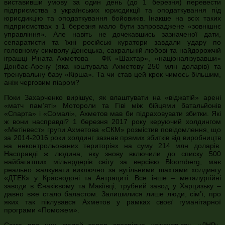
виставивши умову за один день (до 1 березня) перевести
підприємства з українських юрисдикції та оподаткування під
юрисдикцію та оподаткування бойовиків. Інакше на всіх таких
підприємствах з 1 березня мало бути запроваджене «зовнішнє
управління». Але навіть не дочекавшись зазначеної дати,
сепаратисти та їхні російські куратори завдали удару по
головному символу Донецька, сакральній любові та найдорожчій
іграшці Ріната Ахметова – ФК «Шахтар», «націоналізувавши»
Донбас-Арену (яка коштувала Ахметову 250 млн доларів) та
тренувальну базу «Кірша». Та чи став цей крок чимось більшим,
аніж черговим піаром?
Поки Захарченко вирішує, як влаштувати на «віджатій» арені
«матч пам’яті» Мотороли та Гіві між бійцями батальйонів
«Спарта» і «Сомалі», Ахметов мав би підраховувати збитки. Які
ж вони насправді? 1 березня 2017 року керуючий холдингом
«Метінвест» групи Ахметова «СКМ» розмістив повідомлення, що
за 2014-2016 роки холдинг зазнав прямих збитків від виробництв
на неконтрольованих територіях на суму 214 млн доларів.
Насправді ж людина, яку знову включили до списку 500
найбагатших мільярдерів світу за версією Bloomberg, має
реально жалкувати виключно за вугільними шахтами холдингу
«ДТЕК» у Краснодоні та Антрациті. Все інше – металургійні
заводи в Єнакієвому та Макіївці, трубний завод у Харцизьку –
давно вже стало баластом. Залишилися лише люди, сім’ї, про
яких так піклувався Ахметов у рамках своєї гуманітарної
програми «Поможем».
Саме про цих людей тепер своєрідно «піклується» «ДНР»,