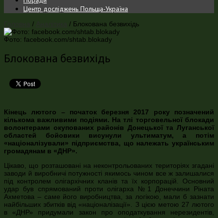
Центр досліджень Польща-Україна
Головна
/
Аналітика
/
Блокована безвихідь
Фото: facebook.com/shtab.blokady
Блокована безвихідь
Кінець лютого – початок березня 2017 року позначений
кількома важливими подіями. На тлі торговельної блокади
волонтерами окупованих районів Донецької та Луганської
областей бойовики висунули ультиматум, а потім
«націоналізували» підприємства, що належать українським
громадянам в «ДНР».
Цікаво, що розташовані на неконтрольованих територіях згадані
заводи й виробничі потужності якимось чином все ж залишалися
під контролем олігархічних кланів та їх корпорацій. Основний
удар був спрямований проти олігарха №1 Донеччини Ріната
Ахметова – саме його виробництва, за логікою, мали б зазнати
найбільших збитків від «націоналізації». З цією метою 27 лютого
в «ДНР» придумали закон про оподаткування нерезидентів,