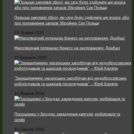
Польські закупівлі зброї, які слід було здійснити ще вчора, або
про поповнення запасів Збройних Cил Польщі
29 Травня 2023
Миротворчий потенціал бізнесу на окупованому Донбасі
15 Березня 2019
“Захищатимемо українських заробітчан від недобросовісних
роботодавців та шахраїв-посередників”, – Юрій Карягін
21 Жовтня 2016
Порошенко у Бродах: закладення капсули, мобілізація та
селфі
19 Серпня 2016