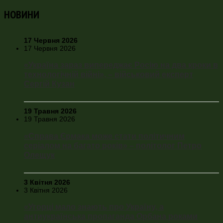
НОВИНИ
17 Червня 2026
17 Червня 2026
«Україна зараз випереджає Росію на два кроки в
технологічній війні», – військовий експерт
Сергій Кузан
19 Травня 2026
19 Травня 2026
«Справа Єрмака може стати політичним
серіалом на багато років» – політолог Петро
Олещук
3 Квітня 2026
3 Квітня 2026
«Угорці мало знають про Україну, а
антиукраїнська пропаганда Орбана роками