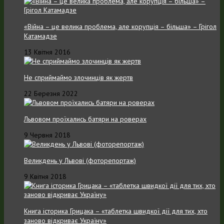
«Війна – це велика проблема, але корупція – більша» – Грігол
Катамадзе
13 Квітня 2016
Не сприймаймо злочинців як жертв
22 Березня 2022
Львовом проїхались батяри на роверах
9 Червня 2018
Великдень у Львові (фоторепортаж)
9 Квітня 2018
Книга історика Грицака – «таблетка швидкої дії для тих, хто
заново відкриває Україну»