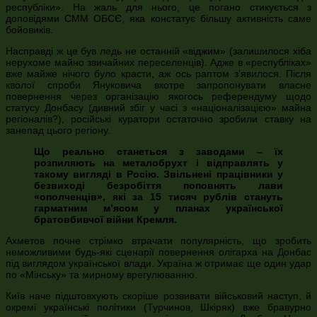
республіки». На жаль для нього, це погано стикується з
доповідями СММ ОБСЄ, яка констатує більшу активність саме
бойовиків.
Насправді ж це був ледь не останній «віджим» (залишилося хіба
нерухоме майно звичайних переселенців). Адже в «республіках»
вже майже нічого було красти, аж ось раптом з’явилося. Після
кволої спроби Януковича вкотре запропонувати власне
повернення через організацію якогось референдуму щодо
статусу Донбасу (дивний збіг у часі з «націоналізацією» майна
регіоналів?), російські куратори остаточно зробили ставку на
занепад цього регіону.
Що реально станеться з заводами – їх
розпиляють на металобрухт і відправлять у
такому вигляді в Росію. Звільнені працівники у
безвиході безробіття поповнять лави
«ополченців», які за 15 тисяч рублів стануть
гарматним м’ясом у планах української
братовбивчої війни Кремля.
Ахметов почне стрімко втрачати популярність, що зробить
неможливими будь-які сценарії повернення олігарха на Донбас
під виглядом української влади. Україна ж отримає ще один удар
по «Мінську» та мирному врегулюванню.
Київ наче підштовхують скоріше розвивати військовий наступ, й
окремі українські політики (Турчинов, Шкіряк) вже бравурно