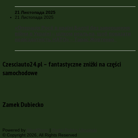
21 Листопада 2025
21 Листопада 2025
«Операція Росії в країні Балтії без завершення
війни в Україні – цілком реальна, щоб показати
недієздатність НАТО» – Тарас Жовтенко
Czesciauto24.pl – fantastyczne zniżki na części
samochodowe
Zamek Dubiecko
Powered by
WordPress
|
Portal Polsko-Ukrainski
© Copyright 2026, All Rights Reserved