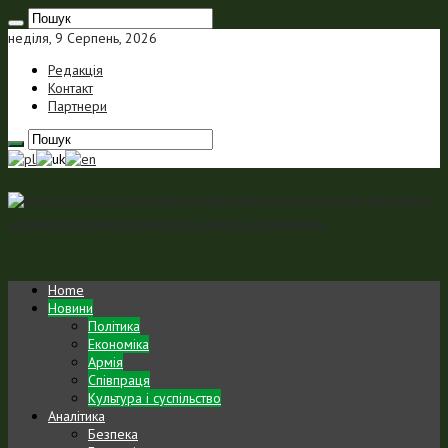
неділя, 9 Серпень, 2026
Редакція
Контакт
Партнери
Польсько-український портал Portal Polsko-Ukraiński jest
portalem internetowym o charakterze analityczno-informacyjnym
Home
Новини
Політика
Економіка
Армія
Співпраця
Культура і суспільство
Аналітика
Безпека