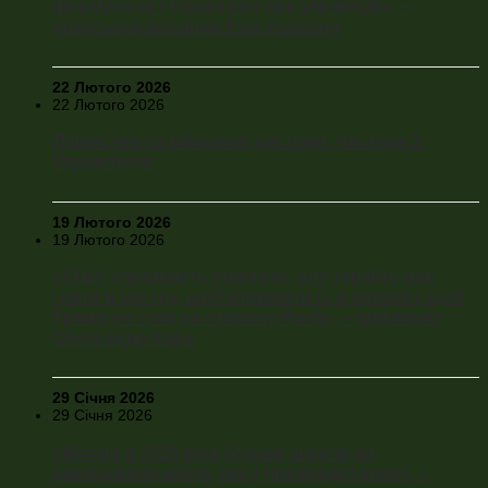
формувала стереотипи про українців», –
угорський аналітик Ерік Ушкевич
22 Лютого 2026
22 Лютого 2026
Лідерство та військові системи. Частина 2.
Управління
19 Лютого 2026
19 Лютого 2026
«США «продають повітря», але Україна має
грати в цю гру, щоб втримати їх в процесі, щоб
Трамп не став на сторону Росії», – дипломат
Олександр Хара
29 Січня 2026
29 Січня 2026
«Маємо в 2026 році більше шансів на
завершення війни, ніж у попередні роки», –