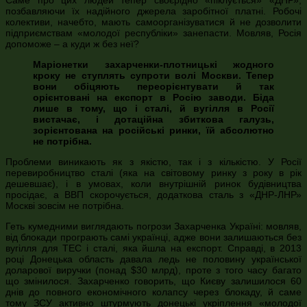
позбавляючи їх надійного джерела заробітної платні. Робочі
колективи, начебто, мають самоорганізуватися й не дозволити
підприємствам «молодої республіки» занепасти. Мовляв, Росія
допоможе – а куди ж без неї?
Маріонетки захарченки-плотницькі жодного
кроку не ступлять супроти волі Москви. Тепер
вони обіцяють переорієнтувати й так
орієнтовані на експорт в Росію заводи. Біда
лише в тому, що і сталі, й вугілля в Росії
вистачає, і дотаційна збиткова галузь,
зорієнтована на російські ринки, їй абсолютно
не потрібна.
Проблеми виникають як з якістю, так і з кількістю. У Росії
перевиробництво сталі (яка на світовому ринку з року в рік
дешевшає), і в умовах, коли внутрішній ринок будівництва
просідає, а ВВП скорочується, додаткова сталь з «ДНР-ЛНР»
Москві зовсім не потрібна.
Геть кумедними виглядають погрози Захарченка Україні: мовляв,
від блокади програють самі українці, адже вони залишаються без
вугілля для ТЕС і сталі, яка йшла на експорт. Справді, в 2013
році Донецька область давала ледь не половину української
доларової виручки (понад
$
30 млрд), проте з того часу багато
що змінилося. Захарченко говорить, що Києву залишилося 60
днів до повного економічного колапсу через блокаду, й саме
тому ЗСУ активно штурмують донецькі укріплення «молодої