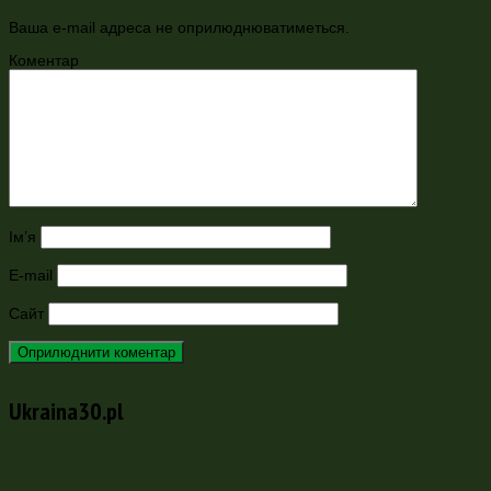
Ваша e-mail адреса не оприлюднюватиметься.
Коментар
Ім’я
E-mail
Сайт
Ukraina30.pl