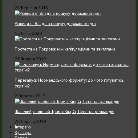
22 Березня 2018
Різниця є! Влада в пошуку державної ідеї
15 Січня 2020
Протести на Покрова: між капітуляціями та звитягами
21 Жовтня 2019
Перезапуск Нормандського формату: до чого готуватись
Україні?
2 Вересня 2019
Шалений, шалений Трамп: Кім, Сі, Путін та Гренландія
26 Серпня 2019
Інтерв’ю
Культура
Поради