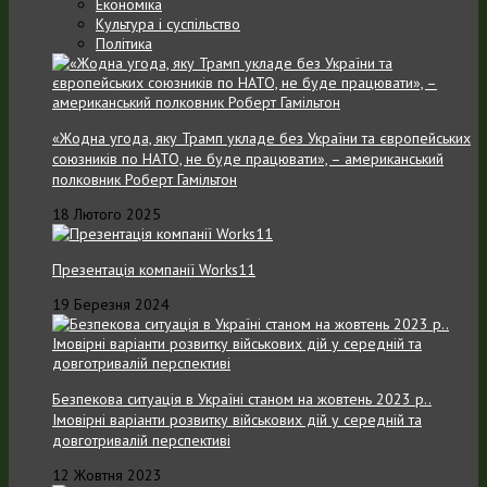
Економіка
Культура і суспільство
Політика
«Жодна угода, яку Трамп укладе без України та європейських
союзників по НАТО, не буде працювати», – американський
полковник Роберт Гамільтон
18 Лютого 2025
Презентація компанії Works11
19 Березня 2024
Безпекова ситуація в Україні станом на жовтень 2023 р..
Імовірні варіанти розвитку військових дій у середній та
довготривалій перспективі
12 Жовтня 2023