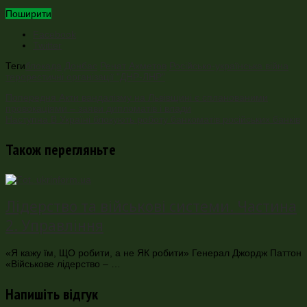
Поширити
Facebook
Twitter
Теги
блокада
Донбас
Ренат Ахметов
Російсько-українська війна
терорестичні організації "ДНР-ЛНР"
Попередня
Акти вандалізму на Львівщині є спланованими
провокаціями – заяви дипломатів і влади
Наступна
В Україні блокують роботу банкоматів російських банків
Також перегляньте
Лідерство та військові системи. Частина
2. Управління
«Я кажу їм, ЩО робити, а не ЯК робити» Генерал Джордж Паттон
«Військове лідерство – …
Напишіть відгук