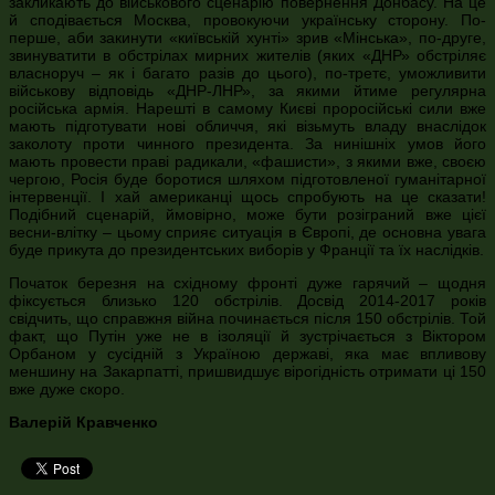
закликають до військового сценарію повернення Донбасу. На це
й сподівається Москва, провокуючи українську сторону. По-
перше, аби закинути «київській хунті» зрив «Мінська», по-друге,
звинуватити в обстрілах мирних жителів (яких «ДНР» обстріляє
власноруч – як і багато разів до цього), по-третє, уможливити
військову відповідь «ДНР-ЛНР», за якими йтиме регулярна
російська армія. Нарешті в самому Києві проросійські сили вже
мають підготувати нові обличчя, які візьмуть владу внаслідок
заколоту проти чинного президента. За нинішніх умов його
мають провести праві радикали, «фашисти», з якими вже, своєю
чергою, Росія буде боротися шляхом підготовленої гуманітарної
інтервенції. І хай американці щось спробують на це сказати!
Подібний сценарій, ймовірно, може бути розіграний вже цієї
весни-влітку – цьому сприяє ситуація в Європі, де основна увага
буде прикута до президентських виборів у Франції та їх наслідків.
Початок березня на східному фронті дуже гарячий – щодня
фіксується близько 120 обстрілів. Досвід 2014-2017 років
свідчить, що справжня війна починається після 150 обстрілів. Той
факт, що Путін уже не в ізоляції й зустрічається з Віктором
Орбаном у сусідній з Україною державі, яка має впливову
меншину на Закарпатті, пришвидшує вірогідність отримати ці 150
вже дуже скоро.
Валерій Кравченко