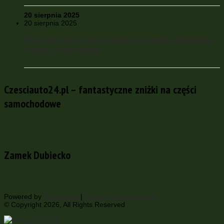
20 sierpnia 2025
20 sierpnia 2025
Rosja nie jest w stanie wskazać terminu spotkania
Putina i Zelenskiego
Czesciauto24.pl – fantastyczne zniżki na części
samochodowe
Zamek Dubiecko
Powered by
WordPress
|
Portal Polsko-Ukrainski
© Copyright 2026, All Rights Reserved