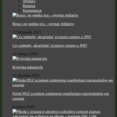
Artykuly
Badania
Komentarze
Rosja i jej wielka gra – wymiar militarny
27 listopada 2021
Czy zniknęły „ukraińskie” przepisy ustawy o IPN?
11 lutego 2019
Brytyjska katastrofa
21 stycznia 2019
Polski MSZ oczekuje potępienia manifestacji nacjonalistów we
Lwowie
6 marca 2018