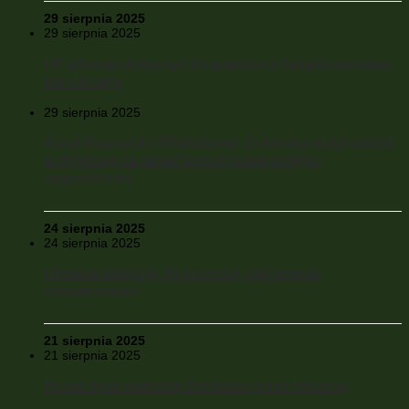
29 sierpnia 2025
29 sierpnia 2025
UE planuje dołączyć do gwarancji bezpieczeństwa
dla Ukrainy
29 sierpnia 2025
Karol Nawrocki i Wołodymyr Zelensky wzięli udział
w dyskusji na temat koordynacji polityki
zagranicznej
24 sierpnia 2025
24 sierpnia 2025
Ukraina świętuje 34 rocznicę ogłoszenia
niezależności
21 sierpnia 2025
21 sierpnia 2025
Rosja żąda oddania Donbasu przez Ukrainę