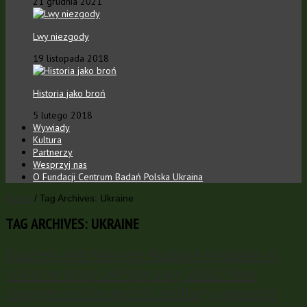
21 grudnia 2021
Lwy niezgody
19 listopada 2018
Historia jako broń
5 lutego 2018
Wywiady
Kultura
Partnerzy
Wesprzyj nas
O Fundacji Centrum Badań Polska Ukraina
Home
/
Tag Archives: Ukraine
TAG ARCHIVES:
UKRAINE
Success and failures Russian invasion in
Ukraine since 24 February 2022. New
changes in the world’s military concepts