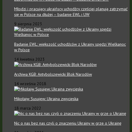
Młodzi i pracujący ukraińscy uchodźcy częściej planują zatrzymać
się w Polsce na dłużej – badanie EWL i UW
9 sierpnia 2023
Badanie EWL: większość uchodźców z Ukrainy spędzi Wielkanoc
w Polsce
14 kwietnia 2023
Archiwa KGB: Antybolszewicki Blok Narodów
14 września 2018
Mikołajw Susujew: Ukraina zwycięska
18 marca 2022
Nic o nas bez nas czyli o znaczeniu Ukrainy w grze o Ukrainę