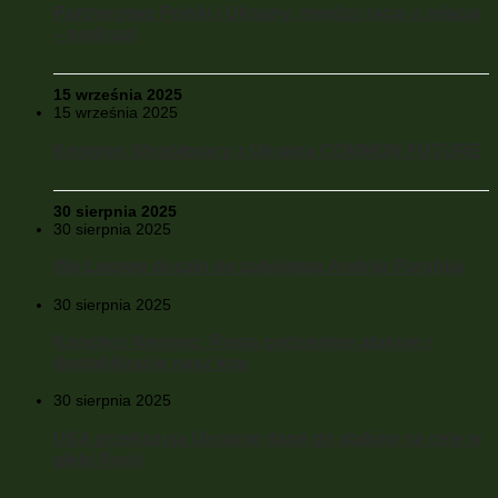
Partnerstwo Polski i Ukrainy: między racją a relacją
– podcast
15 września 2025
15 września 2025
Kongres Współpracy z Ukrainą COMMON FUTURE
30 sierpnia 2025
30 sierpnia 2025
We Lwowie doszło do zabójstwa Andrija Parubija
30 sierpnia 2025
Kanclerz Niemiec: Rosja codziennie atakuje i
destabilizacje nasz kraj
30 sierpnia 2025
USA przekazują Ukrainie dane do ataków na cele w
głębi Rosji