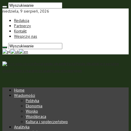
niedziela, 9 sierpień, 2026
Redakcja
Partnerzy
Kontakt
Wesprzyj nas
Portal polsko-ukraiński Portal Polsko-Ukraiński jest portalem
internetowym o charakterze analityczno-informacyjnym
Home
Wiadomości
Polityka
Ekonomia
Wojsko
Współpraca
Kultura i społeczeństwo
Analityka