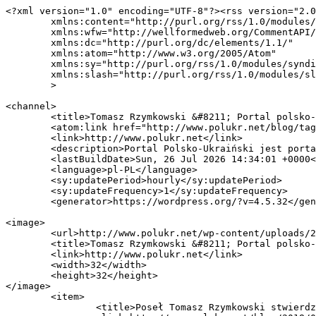
<?xml version="1.0" encoding="UTF-8"?><rss version="2.0
	xmlns:content="http://purl.org/rss/1.0/modules/content/"

	xmlns:wfw="http://wellformedweb.org/CommentAPI/"

	xmlns:dc="http://purl.org/dc/elements/1.1/"

	xmlns:atom="http://www.w3.org/2005/Atom"

	xmlns:sy="http://purl.org/rss/1.0/modules/syndication/"

	xmlns:slash="http://purl.org/rss/1.0/modules/slash/"

	>

<channel>

	<title>Tomasz Rzymkowski &#8211; Portal polsko-ukraiński</title>

	<atom:link href="http://www.polukr.net/blog/tag/tomasz-rzymkowski/feed/" rel="self" type="application/rss+xml" />

	<link>http://www.polukr.net</link>

	<description>Portal Polsko-Ukraiński jest portalem internetowym o charakterze analityczno-informacyjnym</description>

	<lastBuildDate>Sun, 26 Jul 2026 14:34:01 +0000</lastBuildDate>

	<language>pl-PL</language>

	<sy:updatePeriod>hourly</sy:updatePeriod>

	<sy:updateFrequency>1</sy:updateFrequency>

	<generator>https://wordpress.org/?v=4.5.32</generator>

<image>

	<url>http://www.polukr.net/wp-content/uploads/2016/07/Без-назвди-2.png</url>

	<title>Tomasz Rzymkowski &#8211; Portal polsko-ukraiński</title>

	<link>http://www.polukr.net</link>

	<width>32</width>

	<height>32</height>

</image> 

	<item>

		<title>Poseł Tomasz Rzymkowski stwierdził, że nazwę &#8222;Ukraińcy&#8221; wymyślili Austriacy</title>
