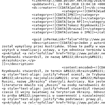
		<link>http://www.polukr.net/blog/2018/02/posel-tomasz-rzymkowski-stwierdzil-ze-nazwe-ukraincy-wymyslili-austriacy/</link>

		<pubDate>Fri, 23 Feb 2018 13:04:18 +0000</pubDate>

		<dc:creator><![CDATA[polukr]]></dc:creator>

				<category><![CDATA[Wiadomości]]></category>

		<category><![CDATA[IPN]]></category>

		<category><![CDATA[Polska]]></category>

		<category><![CDATA[Sejm RP]]></category>

		<category><![CDATA[Tomasz Rzymkowski]]></category>

		<category><![CDATA[Ukraina]]></category>

		<category><![CDATA[ustawa o IPN]]></category>

		<guid isPermaLink="false">http://www.polukr.net/?p=37595</guid>

		<description><![CDATA[<p>Jeden z autorów poprawek do ustawy o IPN, poseł ruchu Kukiz-15 Tomasz Rzymkowski stwierdził, że termin &#8222;Ukraińcy&#8221; 
został wymyślony przez Austriaków. Słowa te padły w wyw
użytych w nowelizacji ustawy, w tym odnośnie terminów &
<p>Artykuł <a rel="nofollow" href="http://www.polukr.ne
Rzymkowski stwierdził, że nazwę &#8222;Ukraińcy&#8221; 
ukraiński</a>.</p>

]]></description>

				<content:encoded><![CDATA[<p style="text-align: justify"><strong>Jeden z autorów poprawek do ustawy o IPN, poseł ruchu Kukiz-15 Tomasz 
Rzymkowski stwierdził, że termin &#8222;Ukraińcy&#8221;
<p style="text-align: justify">Poseł ocenił, że Trybuna
&#8222;ukraińscy nacjonaliści&#8221; oraz &#8222;Małopo
Rusini, nazwę „Ukraińcy” stworzyli Austriacy. Nie jeste
literaturze mówiło się „Rusini” na osoby narodowości dz
<p style="text-align: justify">Poseł stwierdził również
czasie II wojny światowej na terytorium Ukrainy. Odnosz
to próba &#8222;ingerencji w suwerenność i niezależność
<p style="text-align: justify">Na podstawie: prawy.pl, 
<p>Artykuł <a rel="nofollow" href="http://www.polukr.ne