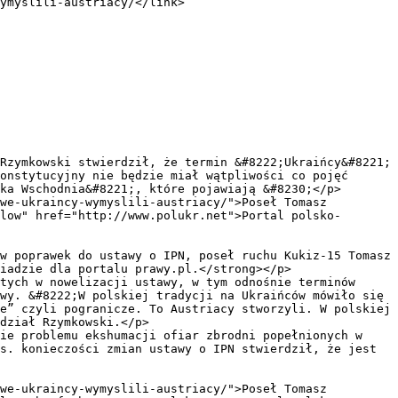
onstytucyjny nie będzie miał wątpliwości co pojęć 
ka Wschodnia&#8221;, które pojawiają &#8230;</p>

we-ukraincy-wymyslili-austriacy/">Poseł Tomasz 
low" href="http://www.polukr.net">Portal polsko-
iadzie dla portalu prawy.pl.</strong></p>

tych w nowelizacji ustawy, w tym odnośnie terminów 
wy. &#8222;W polskiej tradycji na Ukraińców mówiło się 
e” czyli pogranicze. To Austriacy stworzyli. W polskiej 
dział Rzymkowski.</p>

ie problemu ekshumacji ofiar zbrodni popełnionych w 
s. konieczości zmian ustawy o IPN stwierdził, że jest 
we-ukraincy-wymyslili-austriacy/">Poseł Tomasz 