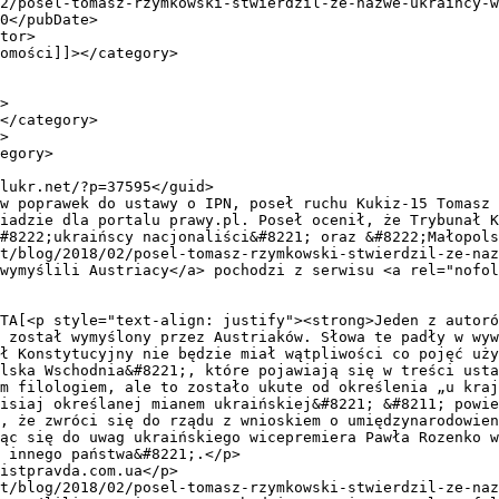
iadzie dla portalu prawy.pl. Poseł ocenił, że Trybunał K
#8222;ukraińscy nacjonaliści&#8221; oraz &#8222;Małopols
t/blog/2018/02/posel-tomasz-rzymkowski-stwierdzil-ze-naz
wymyślili Austriacy</a> pochodzi z serwisu <a rel="nofol
 został wymyślony przez Austriaków. Słowa te padły w wyw
ł Konstytucyjny nie będzie miał wątpliwości co pojęć uży
lska Wschodnia&#8221;, które pojawiają się w treści usta
m filologiem, ale to zostało ukute od określenia „u kraj
isiaj określanej mianem ukraińskiej&#8221; &#8211; powie
, że zwróci się do rządu z wnioskiem o umiędzynarodowien
ąc się do uwag ukraińskiego wicepremiera Pawła Rozenko w
 innego państwa&#8221;.</p>

istpravda.com.ua</p>

t/blog/2018/02/posel-tomasz-rzymkowski-stwierdzil-ze-naz