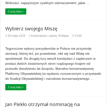
Wolności, najwyższym cywilnym odznaczeniem, jakie …
Czytaj dalej »
Wybierz swojego Miszę
28 maja 2025
Komentarze i opinie
,
Polityka
3,546
Tegoroczne wybory prezydenckie w Polsce nie przyniosły
sensacji, której też, po prawdziwe, nikt się nad Wisłą nie
spodziewał. Do drugiej tury weszli kandydaci z zapleczem w
postaci dwóch zwaśnionych stron rządzącego krajem od
przeszło dwudziestu lat duopolu, liberalno-konserwatywnej
Platformy Obywatelskiej (w wydaniu rozszerzonym o przystawki
do Koalicji Obywatelskiej) i narodowo-konserwatywnego …
Czytaj dalej »
Jan Piekło otrzymał nominację na