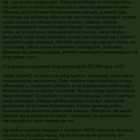
tak – po prostu umywa ręce. Odpowiedzialność ta musi być także
rozszerzona na osoby kierujące na co dzień działaniami banków.
Obecnie część banków ma tymczasowe zarządy, a potem, gdy
zaczynają się problemy okazuje się, że osoby zarządzające zarobiły
w tym okresie po kilkaset tysięcy hrywien. Dlatego właśnie
odpowiedzialność zarówno właścicieli jak i zarządów musi być
pełna, aż do poziomu odpowiedzialności karnej. Także władze:
prezydent, rząd i bank centralny muszą komunikować się z ludźmi i
wyjaśniać swoje działania. Jak tylko sytuacja się uspokoi i stanie się
zrozumiałą, ludzie wrócą do banków z pieniędzmi. Jeśli takie
działania nie zostaną podjęte, problem pozostanie nierozwiązany na
długi okres czasu.
Czy realnym jest powrót do poziomu około 20 UAH za 1 USD?
Słowo „powrót” nie niesie za sobą żadnych rozwiązań, ani w sferze
organizacyjnej, ani prawnej. Żeby możliwa była stabilizacja trzeba
informować o możliwych ryzykach, a nie przekazywać informację o
likwidacji banku na tydzień wcześniej. Bo jaka wtedy będzie reakcja
społeczeństwa? Oczywiście że luzie pobiegną aby zabrać stamtąd
swoje pieniądze. Dlatego właśnie polityka musi być absolutnie
przejrzysta co do rynku finansowego. Ludzie panikują wobec
nieznajomości procesów jakie mają miejsce. Dlatego to tak ważne
zadanie dla przedstawicieli władz: rozmawiać ze społeczeństwem.
Ale tego jak na razie niestety nie ma.
Są wielkie nadzieje związane z kredytem MFW, które ma otrzymać
Ukraina na początku marca. Na ile okaże się on pomocny dla