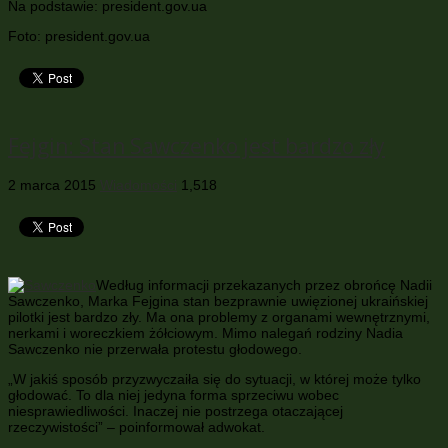
Na podstawie: president.gov.ua
Foto: president.gov.ua
Fejgin: Stan Sawczenko jest bardzo zły
2 marca 2015
Wiadomości
1,518
Według informacji przekazanych przez obrońcę Nadii
Sawczenko, Marka Fejgina stan bezprawnie uwięzionej ukraińskiej
pilotki jest bardzo zły. Ma ona problemy z organami wewnętrznymi,
nerkami i woreczkiem żółciowym. Mimo nalegań rodziny Nadia
Sawczenko nie przerwała protestu głodowego.
„W jakiś sposób przyzwyczaiła się do sytuacji, w której może tylko
głodować. To dla niej jedyna forma sprzeciwu wobec
niesprawiedliwości. Inaczej nie postrzega otaczającej
rzeczywistości” – poinformował adwokat.