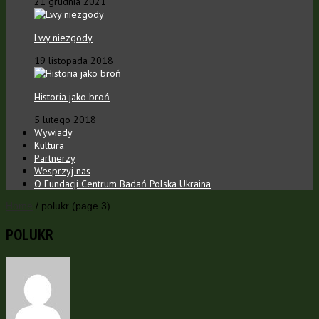
21 grudnia 2021
Lwy niezgody
19 listopada 2018
Historia jako broń
5 lutego 2018
Wywiady
Kultura
Partnerzy
Wesprzyj nas
O Fundacji Centrum Badań Polska Ukraina
Home
/
polukr
(page 3)
POLUKR