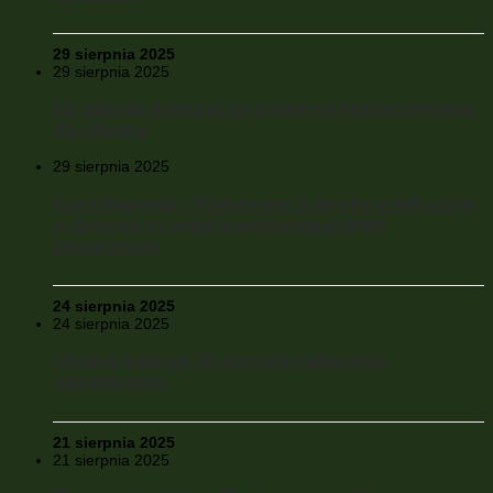
29 sierpnia 2025
29 sierpnia 2025
UE planuje dołączyć do gwarancji bezpieczeństwa
dla Ukrainy
29 sierpnia 2025
Karol Nawrocki i Wołodymyr Zelensky wzięli udział
w dyskusji na temat koordynacji polityki
zagranicznej
24 sierpnia 2025
24 sierpnia 2025
Ukraina świętuje 34 rocznicę ogłoszenia
niezależności
21 sierpnia 2025
21 sierpnia 2025