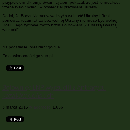
przyjacielem Ukrainy. Swoim życiem pokazał, że jest to możliwe,
trzeba tylko chcieć.” – powiedział prezydent Ukrainy.
Dodał, że Borys Niemcow walczył o wolność Ukrainy i Rosji,
ponieważ rozumiał, że bez wolnej Ukrainy nie może być wolnej
Rosji. Jego życiowe motto brzmiało bowiem „Za naszą i waszą
wolność”.
Na podstawie: president.gov.ua
Foto: wiadomości.gazeta.pl
Bojownicy ŁNR wyrzucili z Antracytu
kozaków dońskich
3 marca 2015
Wiadomości
1,656