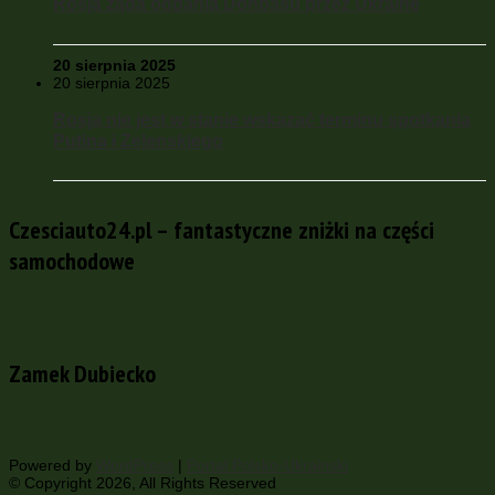
Rosja żąda oddania Donbasu przez Ukrainę
20 sierpnia 2025
20 sierpnia 2025
Rosja nie jest w stanie wskazać terminu spotkania
Putina i Zelenskiego
Czesciauto24.pl – fantastyczne zniżki na części
samochodowe
Zamek Dubiecko
Powered by
WordPress
|
Portal Polsko-Ukrainski
© Copyright 2026, All Rights Reserved