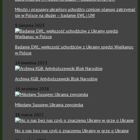
Młodzi i pracujący ukraińscy uchodźcy częściej planują zatrzymać
się w Polsce na dłużej – badanie EWL i UW
9 sierpnia 2023
Badanie EWL: większość uchodźców z Ukrainy spędzi Wielkanoc
w Polsce
14 kwietnia 2023
Archiwa KGB: Antybolszewicki Blok Narodów
14 września 2018
Mikołajw Susujew: Ukraina zwycięska
18 marca 2022
Nic o nas bez nas czyli o znaczeniu Ukrainy w grze o Ukrainę