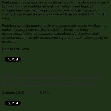
Większość przyzwyczaiła się już do ostrzałów i nie chcą wyjeżdżać –
lub nie mogą ze względu na brak pieniędzy, mimo tego, że
wolontariusze wielokrotnie proponowali ewakuację i wywozili
chętnych za darmo jeszcze w czasie walk na początku lutego 2015
roku.
Podobna sytuacja panuje także w otaczających miasto wioskach, a
nadal mieszkają tam rodziny z dziećmi. Dzieci nie biorą
niebezpieczeństwa na poważnie: czteroletnia Ania powiedziała
wolontariuszom, że gdy rozpoczyna się „bach-bach” chowają się do
piwnicy…
Natalia Seliukova
Rostysław Sławiuk: Prognozy co do kursu
hrywny może tworzyć jedynie głupiec
3 marca 2015
Wywiady
3,150