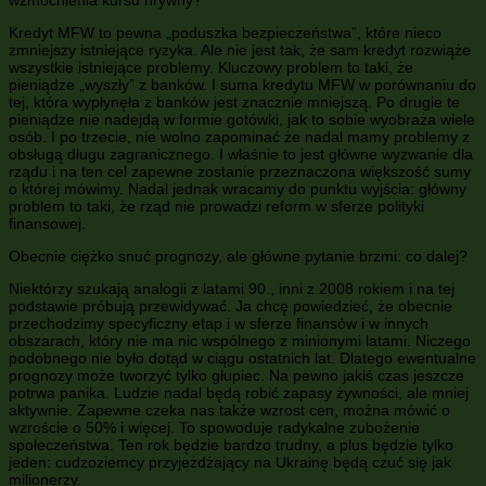
wzmocnienia kursu hrywny?
Kredyt MFW to pewna „poduszka bezpieczeństwa”, które nieco
zmniejszy istniejące ryzyka. Ale nie jest tak, że sam kredyt rozwiąże
wszystkie istniejące problemy. Kluczowy problem to taki, że
pieniądze „wyszły” z banków. I suma kredytu MFW w porównaniu do
tej, która wypłynęła z banków jest znacznie mniejszą. Po drugie te
pieniądze nie nadejdą w formie gotówki, jak to sobie wyobraża wiele
osób. I po trzecie, nie wolno zapominać że nadal mamy problemy z
obsługą długu zagranicznego. I właśnie to jest główne wyzwanie dla
rządu i na ten cel zapewne zostanie przeznaczona większość sumy
o której mówimy. Nadal jednak wracamy do punktu wyjścia: główny
problem to taki, że rząd nie prowadzi reform w sferze polityki
finansowej.
Obecnie ciężko snuć prognozy, ale główne pytanie brzmi: co dalej?
Niektórzy szukają analogii z latami 90., inni z 2008 rokiem i na tej
podstawie próbują przewidywać. Ja chcę powiedzieć, że obecnie
przechodzimy specyficzny etap i w sferze finansów i w innych
obszarach, który nie ma nic wspólnego z minionymi latami. Niczego
podobnego nie było dotąd w ciągu ostatnich lat. Dlatego ewentualne
prognozy może tworzyć tylko głupiec. Na pewno jakiś czas jeszcze
potrwa panika. Ludzie nadal będą robić zapasy żywności, ale mniej
aktywnie. Zapewne czeka nas także wzrost cen, można mówić o
wzroście o 50% i więcej. To spowoduje radykalne zubożenie
społeczeństwa. Ten rok będzie bardzo trudny, a plus będzie tylko
jeden: cudzoziemcy przyjeżdżający na Ukrainę będą czuć się jak
milionerzy.