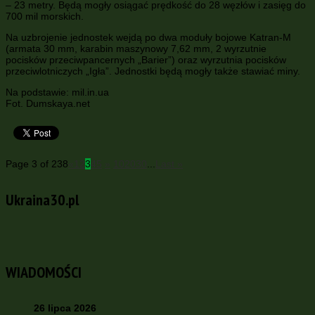
– 23 metry. Będą mogły osiągać prędkość do 28 węzłów i zasięg do
700 mil morskich.
Na uzbrojenie jednostek wejdą po dwa moduły bojowe Katran-M
(armata 30 mm, karabin maszynowy 7,62 mm, 2 wyrzutnie
pocisków przeciwpancernych „Barier”) oraz wyrzutnia pocisków
przeciwlotniczych „Igła”. Jednostki będą mogły także stawiać miny.
Na podstawie: mil.in.ua
Fot. Dumskaya.net
Page 3 of 238
«
1
2
3
4
5
»
10
20
30
...
Last »
Ukraina30.pl
WIADOMOŚCI
26 lipca 2026