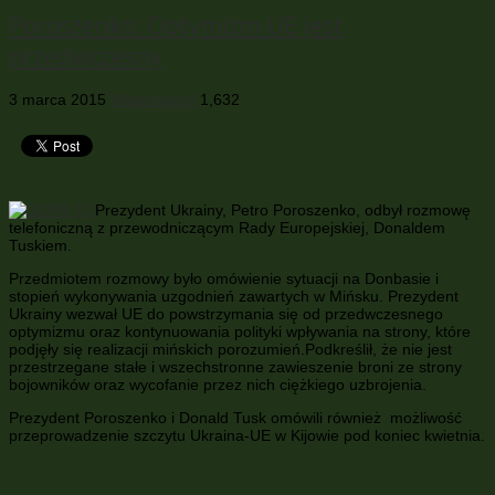
Poroszenko: Optymizm UE jest
przedwczesny
3 marca 2015
Wiadomości
1,632
Prezydent Ukrainy, Petro Poroszenko, odbył rozmowę
telefoniczną z przewodniczącym Rady Europejskiej, Donaldem
Tuskiem.
Przedmiotem rozmowy było omówienie sytuacji na Donbasie i
stopień wykonywania uzgodnień zawartych w Mińsku. Prezydent
Ukrainy wezwał UE do powstrzymania się od przedwczesnego
optymizmu oraz kontynuowania polityki wpływania na strony, które
podjęły się realizacji mińskich porozumień.Podkreślił, że nie jest
przestrzegane stałe i wszechstronne zawieszenie broni ze strony
bojowników oraz wycofanie przez nich ciężkiego uzbrojenia.
Prezydent Poroszenko i Donald Tusk omówili również możliwość
przeprowadzenie szczytu Ukraina-UE w Kijowie pod koniec kwietnia.