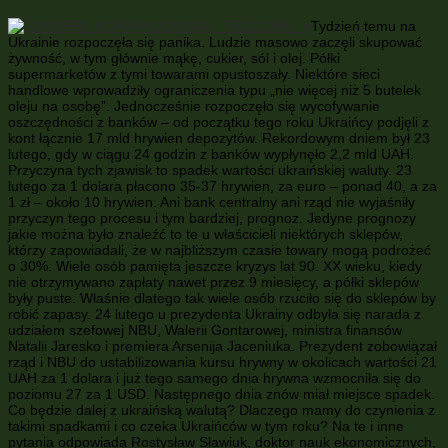
Tydzień temu na
Ukrainie rozpoczęła się panika. Ludzie masowo zaczęli skupować
żywność, w tym głównie mąkę, cukier, sól i olej. Półki
supermarketów z tymi towarami opustoszały. Niektóre sieci
handlowe wprowadziły ograniczenia typu „nie więcej niż 5 butelek
oleju na osobę”. Jednocześnie rozpoczęło się wycofywanie
oszczędności z banków – od początku tego roku Ukraińcy podjęli z
kont łącznie 17 mld hrywien depozytów. Rekordowym dniem był 23
lutego, gdy w ciągu 24 godzin z banków wypłynęło 2,2 mld UAH.
Przyczyna tych zjawisk to spadek wartości ukraińskiej waluty. 23
lutego za 1 dolara płacono 35-37 hrywien, za euro – ponad 40, a za
1 zł – około 10 hrywien. Ani bank centralny ani rząd nie wyjaśniły
przyczyn tego procesu i tym bardziej, prognoz. Jedyne prognozy
jakie można było znaleźć to te u właścicieli niektórych sklepów,
którzy zapowiadali, że w najbliższym czasie towary mogą podrożeć
o 30%. Wiele osób pamięta jeszcze kryzys lat 90. XX wieku, kiedy
nie otrzymywano zapłaty nawet przez 9 miesięcy, a półki sklepów
były puste. Właśnie dlatego tak wiele osób rzuciło się do sklepów by
robić zapasy. 24 lutego u prezydenta Ukrainy odbyła się narada z
udziałem szefowej NBU, Walerii Gontarowej, ministra finansów
Natalii Jaresko i premiera Arsenija Jaceniuka. Prezydent zobowiązał
rząd i NBU do ustabilizowania kursu hrywny w okolicach wartości 21
UAH za 1 dolara i już tego samego dnia hrywna wzmocniła się do
poziomu 27 za 1 USD. Następnego dnia znów miał miejsce spadek.
Co będzie dalej z ukraińską walutą? Dlaczego mamy do czynienia z
takimi spadkami i co czeka Ukraińców w tym roku? Na te i inne
pytania odpowiada Rostysław Sławiuk, doktor nauk ekonomicznych,