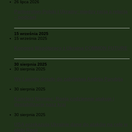
26 lipca 2026
Partnerstwo Polski i Ukrainy: między racją a relacją
– podcast
15 września 2025
15 września 2025
Kongres Współpracy z Ukrainą COMMON FUTURE
30 sierpnia 2025
30 sierpnia 2025
We Lwowie doszło do zabójstwa Andrija Parubija
30 sierpnia 2025
Kanclerz Niemiec: Rosja codziennie atakuje i
destabilizacje nasz kraj
30 sierpnia 2025
USA przekazują Ukrainie dane do ataków na cele w
głębi Rosji