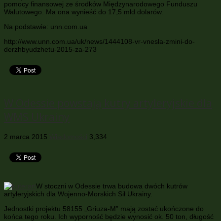
pomocy finansowej ze środków Międzynarodowego Funduszu
Walutowego. Ma ona wynieść do 17,5 mld dolarów.
Na podstawie: unn.com.ua
http://www.unn.com.ua/uk/news/1444108-vr-vnesla-zmini-do-
derzhbyudzhetu-2015-za-273
W Odessie powstają kutry artyleryjskie dla
WMS Ukrainy
2 marca 2015
Wiadomości
3,334
W stoczni w Odessie trwa budowa dwóch kutrów
artyleryjskich dla Wojenno-Morskich Sił Ukrainy.
Jednostki projektu 58155 „Griuza-M” mają zostać ukończone do
końca tego roku. Ich wyporność będzie wynosić ok. 50 ton, długość