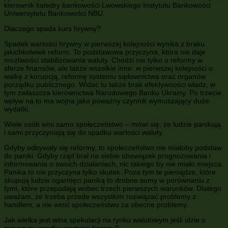
kierownik katedry bankowości Lwowskiego Instytutu Bankowości
Uniwersytetu Bankowości NBU.
Dlaczego spada kurs hrywny?
Spadek wartości hrywny w pierwszej kolejności wynika z braku
jakichkolwiek reform. To podstawowa przyczyna, która nie daje
możliwości stabilizowania waluty. Chodzi nie tylko o reformy w
sferze finansów, ale także wszelkie inne: w pierwszej kolejności o
walkę z korupcją, reformę systemu sądownictwa oraz organów
porządku publicznego. Widać tu także brak efektywności władz, w
tym zwłaszcza kierownictwa Narodowego Banku Ukrainy. Po trzecie
wpływ na to ma wojna jako poważny czynnik wymuszający duże
wydatki.
Wiele osób wini samo społeczeństwo – mówi się, że ludzie panikują
i sami przyczyniają się do spadku wartości waluty.
Gdyby odbywały się reformy, to społeczeństwo nie miałoby podstaw
do paniki. Gdyby rząd brał na siebie obowiązek prognozowania i
informowania o swoich działaniach, nic takiego by nie miało miejsca.
Panika to nie przyczyna tylko skutek. Poza tym te pieniądze, które
skupują ludzie ogarnięci paniką to drobne sumy w porównaniu z
tymi, które przepadają wobec trzech pierwszych warunków. Dlatego
uważam, że trzeba przede wszystkim rozwiązać problemy z
handlem, a nie winić społeczeństwo za obecne problemy.
Jak wielka jest wina spekulacji na rynku walutowym jeśli idzie o