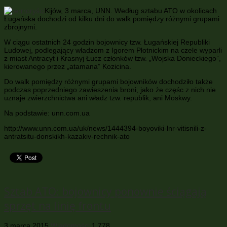
Kijów, 3 marca, UNN. Według sztabu ATO w okolicach
Ługańska dochodzi od kilku dni do walk pomiędzy różnymi grupami
zbrojnymi.
W ciągu ostatnich 24 godzin bojownicy tzw. Ługańskiej Republiki
Ludowej, podlegający władzom z Igorem Płotnickim na czele wyparli
z miast Antracyt i Krasnyj Łucz członków tzw. „Wojska Donieckiego”,
kierowanego przez „atamana” Kozicina.
Do walk pomiędzy różnymi grupami bojowników dochodziło także
podczas poprzedniego zawieszenia broni, jako że częśc z nich nie
uznaje zwierzchnictwa ani władz tzw. republik, ani Moskwy.
Na podstawie: unn.com.ua
http://www.unn.com.ua/uk/news/1444394-boyoviki-lnr-vitisnili-z-
antratsitu-donskikh-kazakiv-rechnik-ato
Sztab ATO: bojownicy ponownie ściągają
sprzęt na linię frontu
3 marca 2015
Wiadomości
1,778