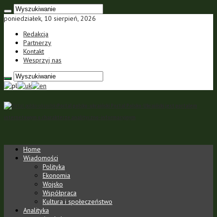
poniedziałek, 10 sierpień, 2026
Redakcja
Partnerzy
Kontakt
Wesprzyj nas
Portal polsko-ukraiński Portal Polsko-Ukraiński jest portalem
internetowym o charakterze analityczno-informacyjnym
Home
Wiadomości
Polityka
Ekonomia
Wojsko
Współpraca
Kultura i społeczeństwo
Analityka