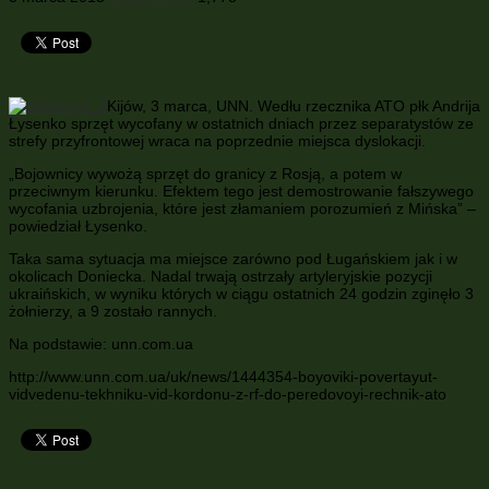
Kijów, 3 marca, UNN. Wedłu rzecznika ATO płk Andrija
Łysenko sprzęt wycofany w ostatnich dniach przez separatystów ze
strefy przyfrontowej wraca na poprzednie miejsca dyslokacji.
„Bojownicy wywożą sprzęt do granicy z Rosją, a potem w
przeciwnym kierunku. Efektem tego jest demostrowanie fałszywego
wycofania uzbrojenia, które jest złamaniem porozumień z Mińska” –
powiedział Łysenko.
Taka sama sytuacja ma miejsce zarówno pod Ługańskiem jak i w
okolicach Doniecka. Nadal trwają ostrzały artyleryjskie pozycji
ukraińskich, w wyniku których w ciągu ostatnich 24 godzin zginęło 3
żołnierzy, a 9 zostało rannych.
Na podstawie: unn.com.ua
http://www.unn.com.ua/uk/news/1444354-boyoviki-povertayut-
vidvedenu-tekhniku-vid-kordonu-z-rf-do-peredovoyi-rechnik-ato