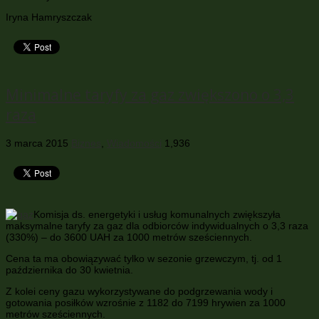
Iryna Hamryszczak
Minimalne taryfy za gaz zwiększono o 3,3
raza
3 marca 2015
Biznes
,
Wiadomości
1,936
Komisja ds. energetyki i usług komunalnych zwiększyła
maksymalne taryfy za gaz dla odbiorców indywidualnych o 3,3 raza
(330%) – do 3600 UAH za 1000 metrów sześciennych.
Cena ta ma obowiązywać tylko w sezonie grzewczym, tj. od 1
października do 30 kwietnia.
Z kolei ceny gazu wykorzystywane do podgrzewania wody i
gotowania posiłków wzrośnie z 1182 do 7199 hrywien za 1000
metrów sześciennych.