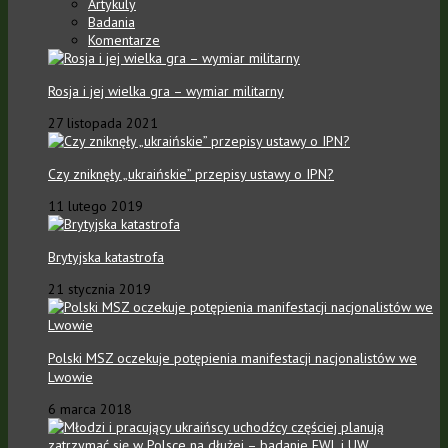
Artykuly
Badania
Komentarze
Rosja i jej wielka gra – wymiar militarny
27 listopada 2021
Czy zniknęły „ukraińskie” przepisy ustawy o IPN?
11 lutego 2019
Brytyjska katastrofa
21 stycznia 2019
Polski MSZ oczekuje potępienia manifestacji nacjonalistów we
Lwowie
6 marca 2018