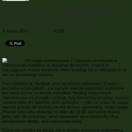
Awdijiwka: ostrzały, brak podstawowych
środków do życia, ale ludzie żyją
3 marca 2015
Wiadomości
4,029
26 lutego wolontariusze z Zaporoża przebywali w
miejscowości Awdijiwka w obwodzie donieckim, a także w
otaczających miasto wioskach, które znajdują się w odległości 5-10
km od donieckiego lotniska.
Przy wjeździe do Awdijiwki pola są pokryte odłamkami Gradów i
pocisków artyleryjskich, a w samym mieście większość budynków
jest uszkodzona na skutek ostrzałów. Według miejscowych
mieszkańców na początku ostrzały były niemal bez przerwy, dopiero
ostatnie kilka dni upłynęło dość spokojnie – tylko od czasu do czasu
słychać armaty. W mieście nie ma dostaw ogrzewania, wody i prądy.
Pracuje tylko kilka sklepów i to tylko do 15.00, ale ludzie muszą
jakoś żyć. Do polityków i armii nastawieni są sceptycznie, chcą
jakiejkolwiek władzy, byle zapanował pokój.
Dzieci nie chodzą do szkoły, która została częściowo zrujnowana.