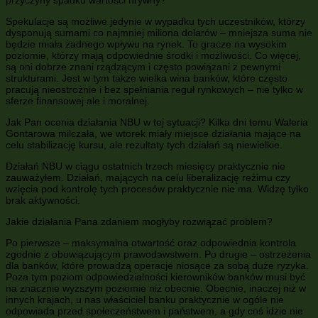
przyczyny spadku wartości hrywny?
Spekulacje są możliwe jedynie w wypadku tych uczestników, którzy
dysponują sumami co najmniej miliona dolarów – mniejsza suma nie
będzie miała żadnego wpływu na rynek. To gracze na wysokim
poziomie, którzy mają odpowiednie środki i możliwości. Co więcej,
są oni dobrze znani rządzącym i często powiązani z pewnymi
strukturami. Jest w tym także wielka wina banków, które często
pracują nieostrożnie i bez spełniania reguł rynkowych – nie tylko w
sferze finansowej ale i moralnej.
Jak Pan ocenia działania NBU w tej sytuacji? Kilka dni temu Waleria
Gontarowa milczała, we wtorek miały miejsce działania mające na
celu stabilizację kursu, ale rezultaty tych działań są niewielkie.
Działań NBU w ciągu ostatnich trzech miesięcy praktycznie nie
zauważyłem. Działań, mających na celu liberalizację reżimu czy
wzięcia pod kontrolę tych procesów praktycznie nie ma. Widzę tylko
brak aktywności.
Jakie działania Pana zdaniem mogłyby rozwiązać problem?
Po pierwsze – maksymalna otwartość oraz odpowiednia kontrola
zgodnie z obowiązującym prawodawstwem. Po drugie – ostrzeżenia
dla banków, które prowadzą operacje niosące za sobą duże ryzyka.
Poza tym poziom odpowiedzialności kierowników banków musi być
na znacznie wyższym poziomie niż obecnie. Obecnie, inaczej niż w
innych krajach, u nas właściciel banku praktycznie w ogóle nie
odpowiada przed społeczeństwem i państwem, a gdy coś idzie nie