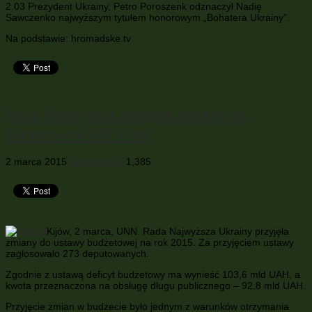
2.03 Prezydent Ukrainy, Petro Poroszenk odznaczył Nadię
Sawczenko najwyższym tytułem honorowym „Bohatera Ukrainy”.
Na podstawie: hromadske.tv
Rada Najwyższa przyjęła zmiany do
budżetu na 2015 rok
2 marca 2015
Wiadomości
1,385
Kijów, 2 marca, UNN. Rada Najwyższa Ukrainy przyjęła
zmiany do ustawy budżetowej na rok 2015. Za przyjęciem ustawy
zagłosowało 273 deputowanych.
Zgodnie z ustawą deficyt budżetowy ma wynieść 103,6 mld UAH, a
kwota przeznaczona na obsługę długu publicznego – 92,8 mld UAH.
Przyjęcie zmian w budżecie było jednym z warunków otrzymania